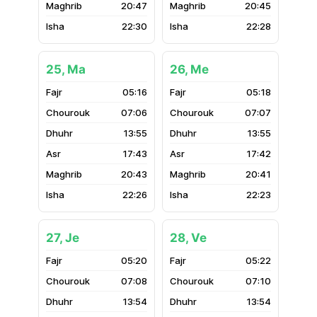
20:47
20:45
22:30
22:28
25, Ma
26, Me
05:16
05:18
07:06
07:07
13:55
13:55
17:43
17:42
20:43
20:41
22:26
22:23
27, Je
28, Ve
05:20
05:22
07:08
07:10
13:54
13:54