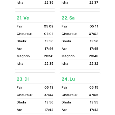
22:39
22:37
21, Ve
22, Sa
05:09
05:11
07:01
07:02
13:56
13:56
17:46
17:45
20:50
20:48
22:35
22:32
23, Di
24, Lu
05:13
05:15
07:04
07:05
13:56
13:55
17:44
17:43