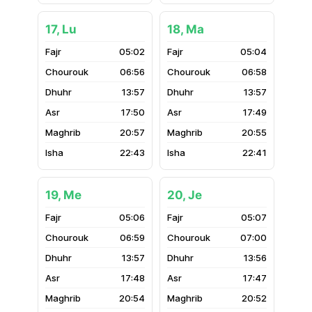
17, Lu
18, Ma
05:02
05:04
06:56
06:58
13:57
13:57
17:50
17:49
20:57
20:55
22:43
22:41
19, Me
20, Je
05:06
05:07
06:59
07:00
13:57
13:56
17:48
17:47
20:54
20:52