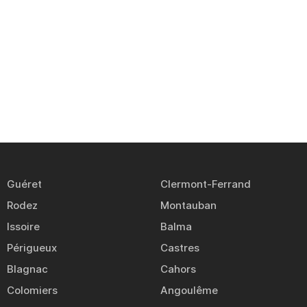
Guéret
Clermont-Ferrand
Rodez
Montauban
Issoire
Balma
Périgueux
Castres
Blagnac
Cahors
Colomiers
Angoulême