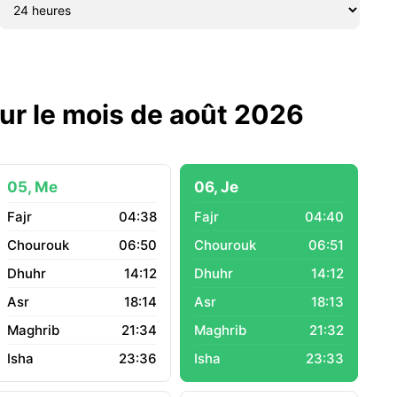
ur le mois de août 2026
05, Me
06, Je
04:38
04:40
06:50
06:51
14:12
14:12
18:14
18:13
21:34
21:32
23:36
23:33