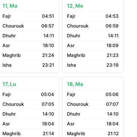
11, Ma
12, Me
04:51
04:53
06:57
06:59
14:11
14:11
18:10
18:09
21:24
21:23
23:21
23:19
17, Lu
18, Ma
05:04
05:06
07:05
07:07
14:10
14:10
18:04
18:04
21:14
21:12