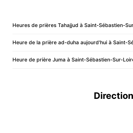
Heures de prières Tahajjud à Saint-Sébastien-Sur
Heure de la prière ad-duha aujourd'hui à Saint-S
Heure de prière Juma à Saint-Sébastien-Sur-Loir
Direction