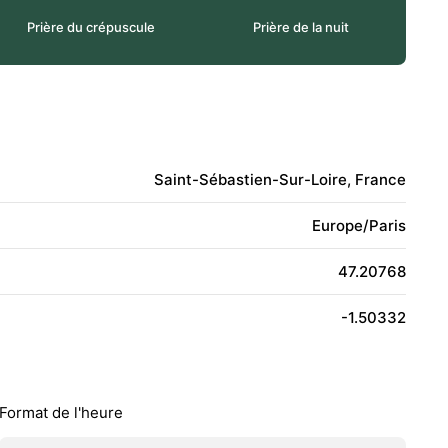
Prière du crépuscule
Prière de la nuit
Saint-Sébastien-Sur-Loire, France
Europe/Paris
47.20768
-1.50332
Format de l'heure