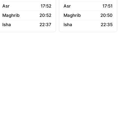
17:52
17:51
20:52
20:50
22:37
22:35