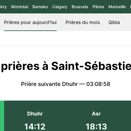
kry
Montréal
Bamako
Calgary
Brussels
Pikine
Marseille
Prières pour aujourd'hui
Prières du mois
Qibla
 prières à Saint-Sébasti
Prière suivante Dhuhr —
03:08:58
Dhuhr
Asr
14:12
18:13