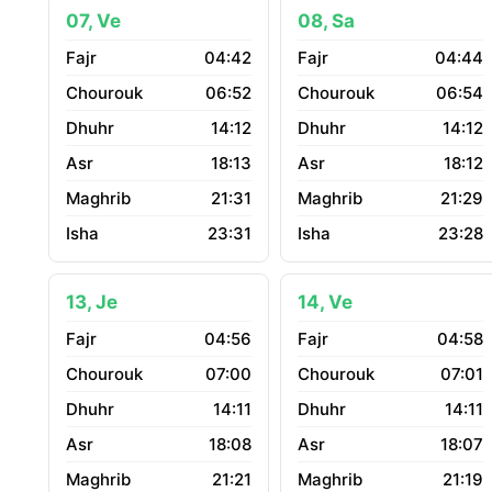
07, Ve
08, Sa
04:42
04:44
06:52
06:54
14:12
14:12
18:13
18:12
21:31
21:29
23:31
23:28
13, Je
14, Ve
04:56
04:58
07:00
07:01
14:11
14:11
18:08
18:07
21:21
21:19