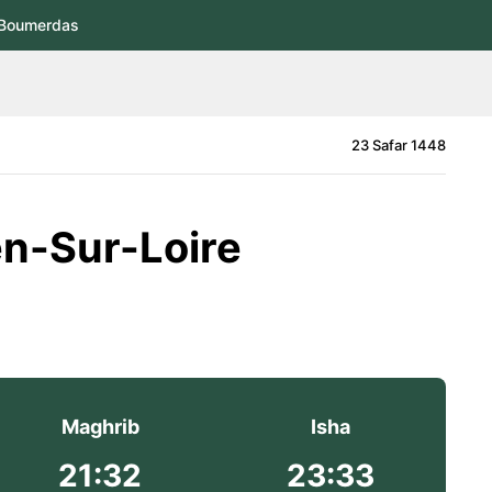
Boumerdas
23 Safar 1448
en-Sur-Loire
Maghrib
Isha
21:32
23:33