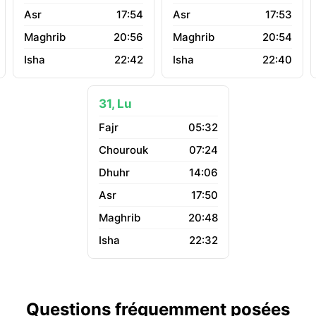
17:54
17:53
20:56
20:54
22:42
22:40
31, Lu
05:32
07:24
14:06
17:50
20:48
22:32
Questions fréquemment posées