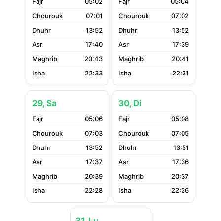
05:02
05:04
07:01
07:02
13:52
13:52
17:40
17:39
20:43
20:41
22:33
22:31
29, Sa
30, Di
05:06
05:08
07:03
07:05
13:52
13:51
17:37
17:36
20:39
20:37
22:28
22:26
31, Lu