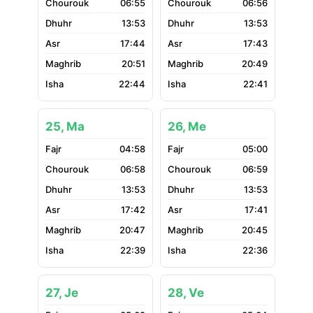
06:55
06:56
13:53
13:53
17:44
17:43
20:51
20:49
22:44
22:41
25, Ma
26, Me
04:58
05:00
06:58
06:59
13:53
13:53
17:42
17:41
20:47
20:45
22:39
22:36
27, Je
28, Ve