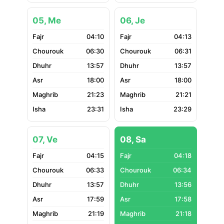
05, Me
06, Je
04:10
04:13
06:30
06:31
13:57
13:57
18:00
18:00
21:23
21:21
23:31
23:29
07, Ve
08, Sa
04:15
04:18
06:33
06:34
13:57
13:56
17:59
17:58
21:19
21:18