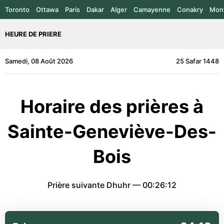
Toronto
Ottawa
Paris
Dakar
Alger
Camayenne
Conakry
Mont
HEURE DE PRIERE
Samedi, 08 Août 2026
25 Safar 1448
Horaire des prières à
Sainte-Geneviève-Des-
Bois
Prière suivante Dhuhr —
00:26:11