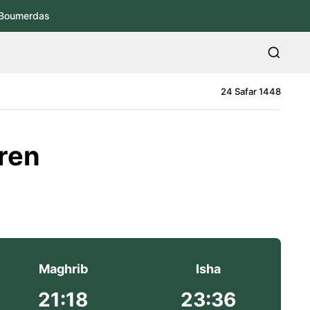
Boumerdas
24 Safar 1448
uren
Maghrib
Isha
21:18
23:36