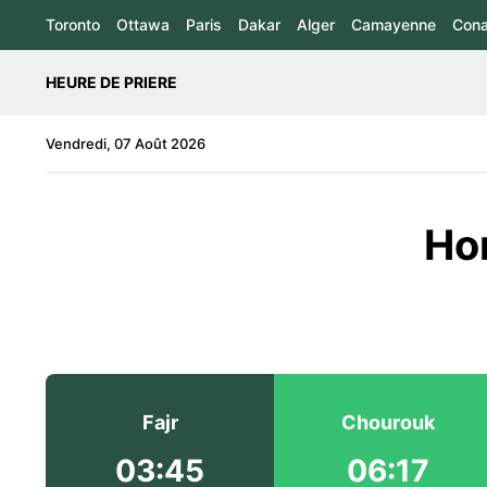
Toronto
Ottawa
Paris
Dakar
Alger
Camayenne
Cona
HEURE DE PRIERE
Vendredi, 07 Août 2026
Hor
Fajr
Chourouk
03:45
06:17