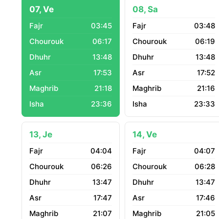
07, Ve
08, Sa
03:45
03:48
06:17
06:19
13:48
13:48
17:53
17:52
21:18
21:16
23:36
23:33
13, Je
14, Ve
04:04
04:07
06:26
06:28
13:47
13:47
17:47
17:46
21:07
21:05