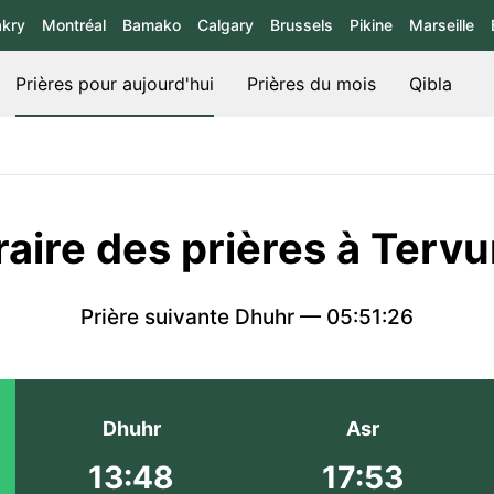
kry
Montréal
Bamako
Calgary
Brussels
Pikine
Marseille
Prières pour aujourd'hui
Prières du mois
Qibla
aire des prières à Terv
Prière suivante Dhuhr —
05:51:26
Dhuhr
Asr
13:48
17:53