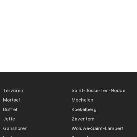
Tervuren
Saint-Josse-Ten-Noode
Mortsel
Mechelen
Duffel
Koekelberg
Jette
Zaventem
Ganshoren
Woluwe-Saint-Lambert