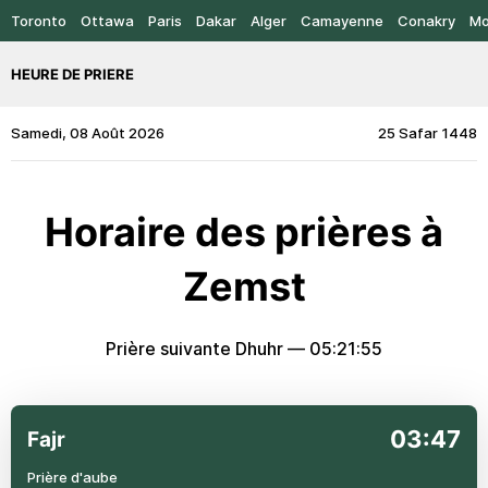
Toronto
Ottawa
Paris
Dakar
Alger
Camayenne
Conakry
Mo
HEURE DE PRIERE
Samedi, 08 Août 2026
25 Safar 1448
Horaire des prières à
Zemst
Prière suivante Dhuhr —
05:21:55
03:47
Fajr
Prière d'aube