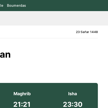
le
Boumerdas
23 Safar 1448
han
Maghrib
Isha
21:21
23:30