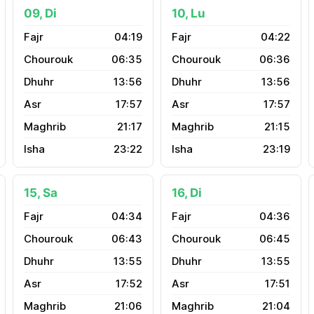
09, Di
10, Lu
04:19
04:22
06:35
06:36
13:56
13:56
17:57
17:57
21:17
21:15
23:22
23:19
15, Sa
16, Di
04:34
04:36
06:43
06:45
13:55
13:55
17:52
17:51
21:06
21:04