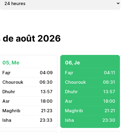
s de août 2026
05, Me
06, Je
04:09
04:11
06:30
06:31
13:57
13:57
18:00
18:00
21:23
21:21
23:33
23:30