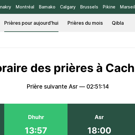
nakry
Montréal
Bamako
Calgary
Brussels
Pikine
Marseil
Prières pour aujourd'hui
Prières du mois
Qibla
raire des prières à Cac
Prière suivante Asr —
02:51:14
Dhuhr
Asr
13:57
18:00