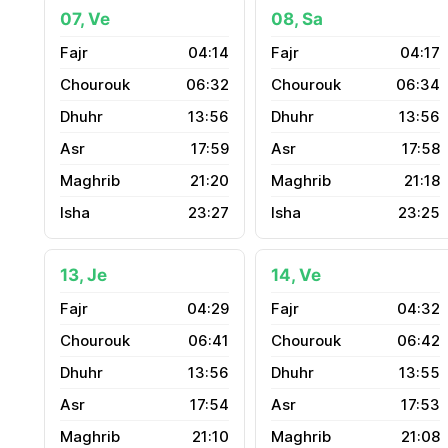
07, Ve
08, Sa
04:14
04:17
06:32
06:34
13:56
13:56
17:59
17:58
21:20
21:18
23:27
23:25
13, Je
14, Ve
04:29
04:32
06:41
06:42
13:56
13:55
17:54
17:53
21:10
21:08