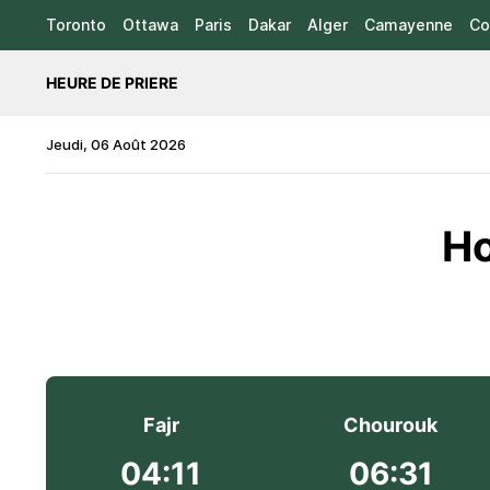
Toronto
Ottawa
Paris
Dakar
Alger
Camayenne
Co
HEURE DE PRIERE
Jeudi, 06 Août 2026
Ho
Fajr
Chourouk
04:11
06:31