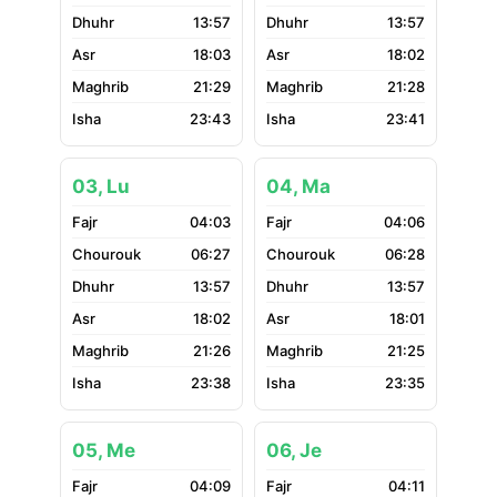
13:57
13:57
18:03
18:02
21:29
21:28
23:43
23:41
03, Lu
04, Ma
04:03
04:06
06:27
06:28
13:57
13:57
18:02
18:01
21:26
21:25
23:38
23:35
05, Me
06, Je
04:09
04:11