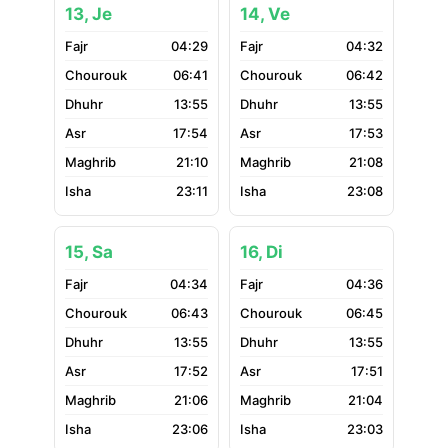
13, Je
14, Ve
04:29
04:32
06:41
06:42
13:55
13:55
17:54
17:53
21:10
21:08
23:11
23:08
15, Sa
16, Di
04:34
04:36
06:43
06:45
13:55
13:55
17:52
17:51
21:06
21:04
23:06
23:03