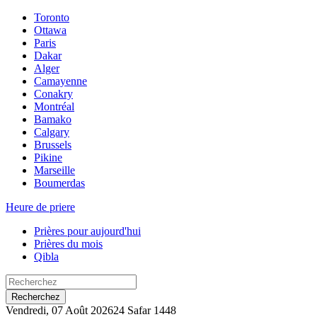
Toronto
Ottawa
Paris
Dakar
Alger
Camayenne
Conakry
Montréal
Bamako
Calgary
Brussels
Pikine
Marseille
Boumerdas
Heure de priere
Prières pour aujourd'hui
Prières du mois
Qibla
Recherchez
Vendredi, 07 Août 2026
24 Safar 1448