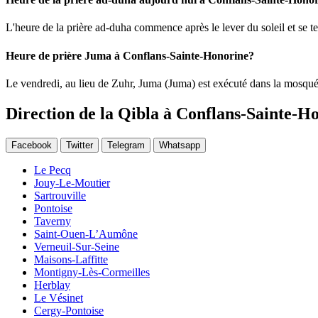
L'heure de la prière ad-duha commence après le lever du soleil et se t
Heure de prière Juma à Conflans-Sainte-Honorine?
Le vendredi, au lieu de Zuhr, Juma (Juma) est exécuté dans la mosqué
Direction de la Qibla à Conflans-Sainte-H
Facebook
Twitter
Telegram
Whatsapp
Le Pecq
Jouy-Le-Moutier
Sartrouville
Pontoise
Taverny
Saint-Ouen-L’Aumône
Verneuil-Sur-Seine
Maisons-Laffitte
Montigny-Lès-Cormeilles
Herblay
Le Vésinet
Cergy-Pontoise