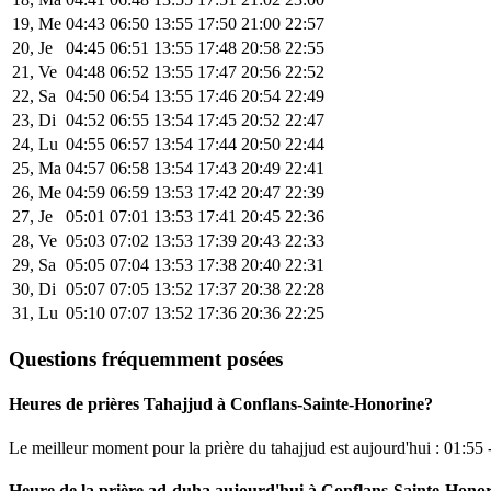
19, Me
04:43
06:50
13:55
17:50
21:00
22:57
20, Je
04:45
06:51
13:55
17:48
20:58
22:55
21, Ve
04:48
06:52
13:55
17:47
20:56
22:52
22, Sa
04:50
06:54
13:55
17:46
20:54
22:49
23, Di
04:52
06:55
13:54
17:45
20:52
22:47
24, Lu
04:55
06:57
13:54
17:44
20:50
22:44
25, Ma
04:57
06:58
13:54
17:43
20:49
22:41
26, Me
04:59
06:59
13:53
17:42
20:47
22:39
27, Je
05:01
07:01
13:53
17:41
20:45
22:36
28, Ve
05:03
07:02
13:53
17:39
20:43
22:33
29, Sa
05:05
07:04
13:53
17:38
20:40
22:31
30, Di
05:07
07:05
13:52
17:37
20:38
22:28
31, Lu
05:10
07:07
13:52
17:36
20:36
22:25
Questions fréquemment posées
Heures de prières Tahajjud à Conflans-Sainte-Honorine?
Le meilleur moment pour la prière du tahajjud est aujourd'hui :
01:55
Heure de la prière ad-duha aujourd'hui à Conflans-Sainte-Hono