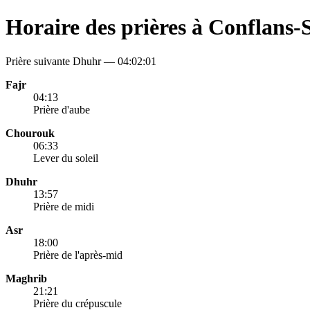
Horaire des prières à Conflans
Prière suivante Dhuhr —
04:02:01
Fajr
04:13
Prière d'aube
Chourouk
06:33
Lever du soleil
Dhuhr
13:57
Prière de midi
Asr
18:00
Prière de l'après-mid
Maghrib
21:21
Prière du crépuscule