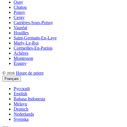
Osny
Chatou
Poissy
Cergy
Carrières-Sous-Poissy
Vauréal
Houilles
Saint-Germain-En-Laye
Marly-Le-Roi
Cormeilles-En-Parisis
Achères
Montesson
Éragny
©
Heure de priere
2026
Français
Русский
English
Bahasa Indonesia
Melayu
Deutsch
Nederlands
Svenska