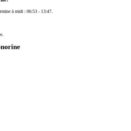
ermine à midi :
06:53
-
13:47
.
e.
onorine