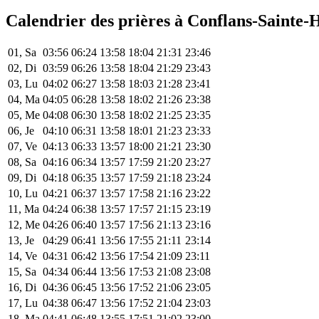
Calendrier des prières à Conflans-Sainte-
01, Sa
03:56
06:24
13:58
18:04
21:31
23:46
02, Di
03:59
06:26
13:58
18:04
21:29
23:43
03, Lu
04:02
06:27
13:58
18:03
21:28
23:41
04, Ma
04:05
06:28
13:58
18:02
21:26
23:38
05, Me
04:08
06:30
13:58
18:02
21:25
23:35
06, Je
04:10
06:31
13:58
18:01
21:23
23:33
07, Ve
04:13
06:33
13:57
18:00
21:21
23:30
08, Sa
04:16
06:34
13:57
17:59
21:20
23:27
09, Di
04:18
06:35
13:57
17:59
21:18
23:24
10, Lu
04:21
06:37
13:57
17:58
21:16
23:22
11, Ma
04:24
06:38
13:57
17:57
21:15
23:19
12, Me
04:26
06:40
13:57
17:56
21:13
23:16
13, Je
04:29
06:41
13:56
17:55
21:11
23:14
14, Ve
04:31
06:42
13:56
17:54
21:09
23:11
15, Sa
04:34
06:44
13:56
17:53
21:08
23:08
16, Di
04:36
06:45
13:56
17:52
21:06
23:05
17, Lu
04:38
06:47
13:56
17:52
21:04
23:03
18, Ma
04:41
06:48
13:55
17:51
21:02
23:00