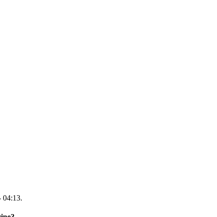
-
04:13
.
rine?