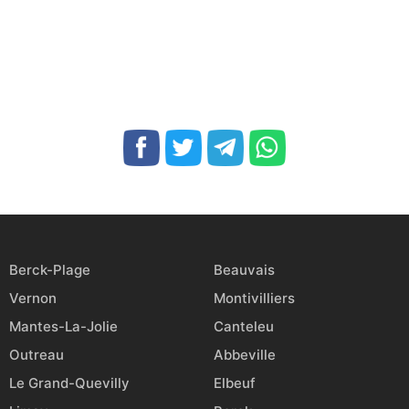
Berck-Plage
Beauvais
Vernon
Montivilliers
Mantes-La-Jolie
Canteleu
Outreau
Abbeville
Le Grand-Quevilly
Elbeuf