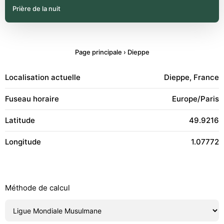
Prière de la nuit
Page principale
›
Dieppe
Localisation actuelle
Dieppe, France
Fuseau horaire
Europe/Paris
Latitude
49.9216
Longitude
1.07772
Méthode de calcul