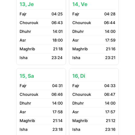
13, Je
14, Ve
04:25
04:28
06:43
06:44
14:01
14:00
18:00
17:59
21:18
21:16
23:24
23:21
15, Sa
16, Di
04:31
04:33
06:46
06:47
14:00
14:00
17:58
17:57
21:14
21:12
23:18
23:16