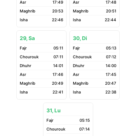
17:49
17:48
20:53
20:51
22:46
22:44
29, Sa
30, Di
05:11
05:13
07:11
07:12
14:01
14:00
17:46
17:45
20:49
20:47
22:41
22:38
31, Lu
05:15
07:14