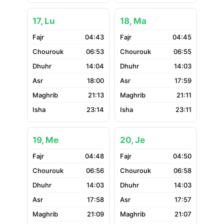
17, Lu
18, Ma
04:43
04:45
06:53
06:55
14:04
14:03
18:00
17:59
21:13
21:11
23:14
23:11
19, Me
20, Je
04:48
04:50
06:56
06:58
14:03
14:03
17:58
17:57
21:09
21:07