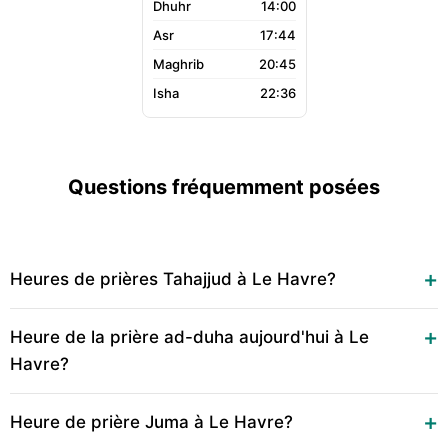
14:00
17:44
20:45
22:36
Questions fréquemment posées
Heures de prières Tahajjud à Le Havre?
Heure de la prière ad-duha aujourd'hui à Le
Havre?
Heure de prière Juma à Le Havre?