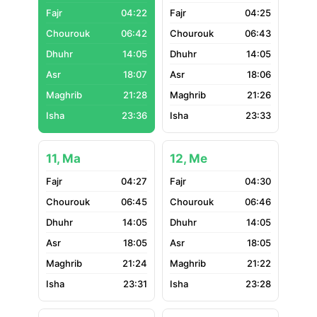
04:22
04:25
06:42
06:43
14:05
14:05
18:07
18:06
21:28
21:26
23:36
23:33
11, Ma
12, Me
04:27
04:30
06:45
06:46
14:05
14:05
18:05
18:05
21:24
21:22
23:31
23:28