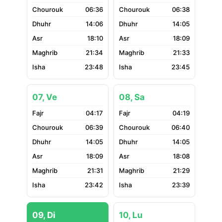
06:36
06:38
14:06
14:05
18:10
18:09
21:34
21:33
23:48
23:45
07, Ve
08, Sa
04:17
04:19
06:39
06:40
14:05
14:05
18:09
18:08
21:31
21:29
23:42
23:39
09, Di
10, Lu