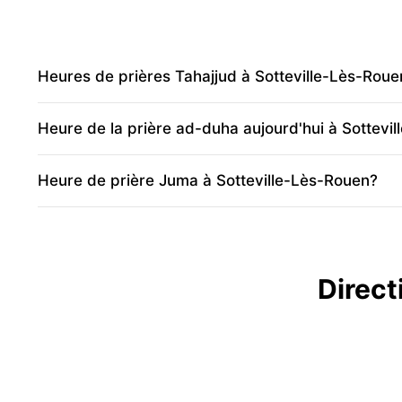
Heures de prières Tahajjud à Sotteville-Lès-Roue
Heure de la prière ad-duha aujourd'hui à Sottevi
Heure de prière Juma à Sotteville-Lès-Rouen?
Direct