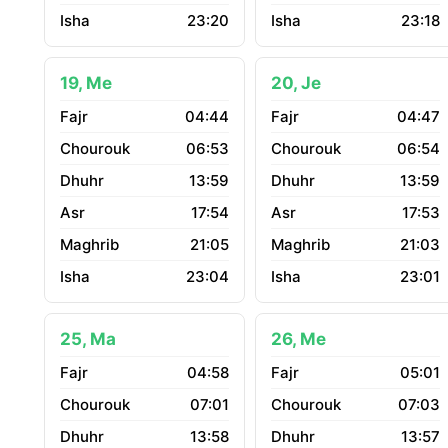
23:20
23:18
19, Me
20, Je
04:44
04:47
06:53
06:54
13:59
13:59
17:54
17:53
21:05
21:03
23:04
23:01
25, Ma
26, Me
04:58
05:01
07:01
07:03
13:58
13:57