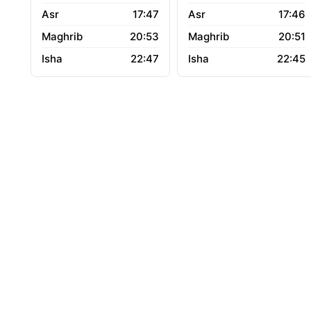
17:47
17:46
20:53
20:51
22:47
22:45