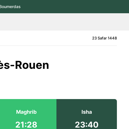
Boumerdas
23 Safar 1448
-Lès-Rouen
Maghrib
Isha
21:28
23:40