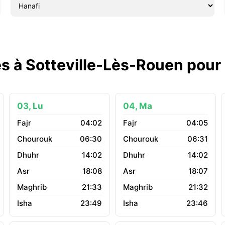
es à Sotteville-Lès-Rouen pour
03, Lu
04, Ma
04:02
04:05
06:30
06:31
14:02
14:02
18:08
18:07
21:33
21:32
23:49
23:46