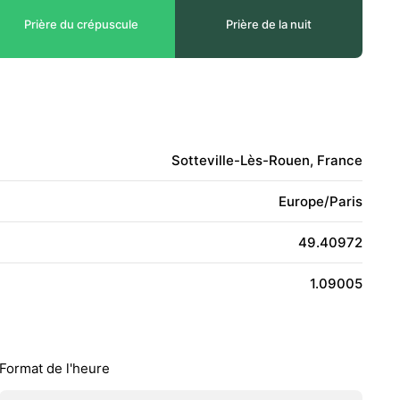
Prière du crépuscule
Prière de la nuit
Sotteville-Lès-Rouen, France
Europe/Paris
49.40972
1.09005
Format de l'heure