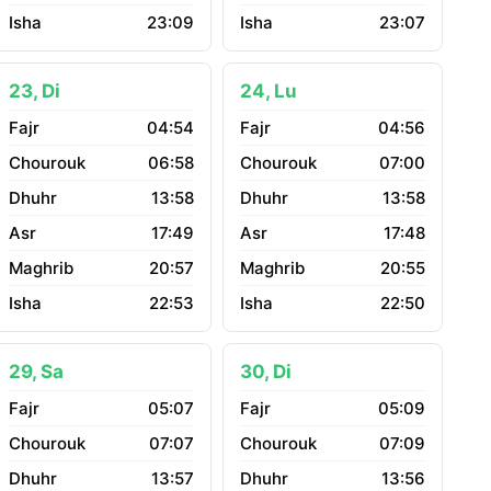
23:09
23:07
23, Di
24, Lu
04:54
04:56
06:58
07:00
13:58
13:58
17:49
17:48
20:57
20:55
22:53
22:50
29, Sa
30, Di
05:07
05:09
07:07
07:09
13:57
13:56