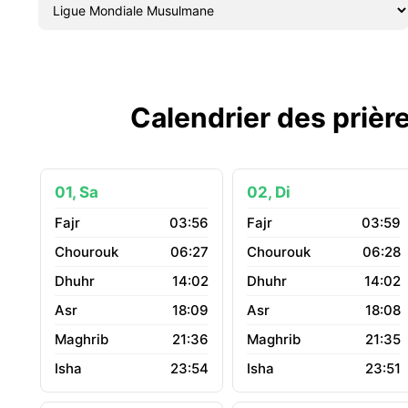
Calendrier des prièr
01, Sa
02, Di
03:56
03:59
06:27
06:28
14:02
14:02
18:09
18:08
21:36
21:35
23:54
23:51