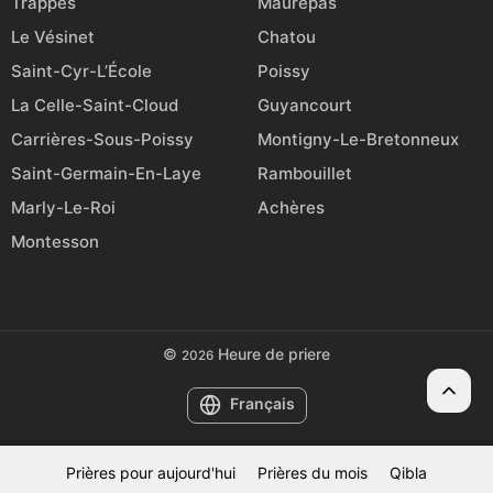
Trappes
Maurepas
Le Vésinet
Chatou
Saint-Cyr-L’École
Poissy
La Celle-Saint-Cloud
Guyancourt
Carrières-Sous-Poissy
Montigny-Le-Bretonneux
Saint-Germain-En-Laye
Rambouillet
Marly-Le-Roi
Achères
Montesson
©
Heure de priere
2026
Français
Prières pour aujourd'hui
Prières du mois
Qibla