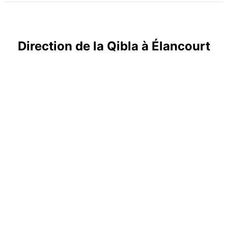
Direction de la Qibla à Élancourt