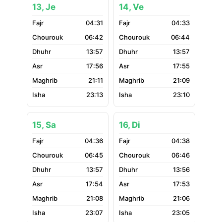
13, Je
14, Ve
04:31
04:33
06:42
06:44
13:57
13:57
17:56
17:55
21:11
21:09
23:13
23:10
15, Sa
16, Di
04:36
04:38
06:45
06:46
13:57
13:56
17:54
17:53
21:08
21:06
23:07
23:05