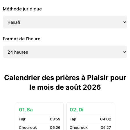
Méthode juridique
Format de l'heure
Calendrier des prières à Plaisir pour
le mois de août 2026
01, Sa
02, Di
03:59
04:02
06:26
06:27