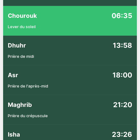
06:35
Chourouk
Lever du soleil
13:58
Dhuhr
Prière de midi
18:00
Asr
Prière de l'après-mid
21:20
Maghrib
Prière du crépuscule
23:26
Isha