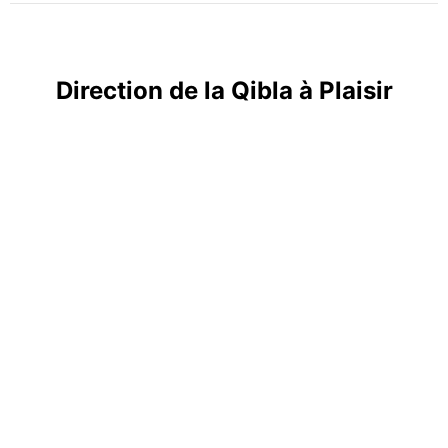
Direction de la Qibla à Plaisir