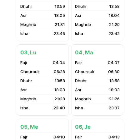
13:59
13:58
18:05
18:04
21:31
21:29
23:45
23:42
03, Lu
04, Ma
04:04
04:07
06:28
06:30
13:58
13:58
18:03
18:03
21:28
21:26
23:40
23:37
05, Me
06, Je
04:10
04:13