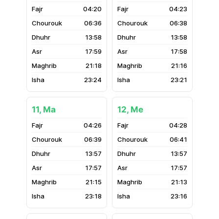
04:20
04:23
06:36
06:38
13:58
13:58
17:59
17:58
21:18
21:16
23:24
23:21
11, Ma
12, Me
04:26
04:28
06:39
06:41
13:57
13:57
17:57
17:57
21:15
21:13
23:18
23:16