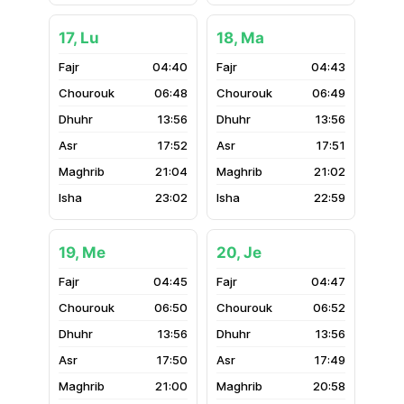
17, Lu
18, Ma
04:40
04:43
06:48
06:49
13:56
13:56
17:52
17:51
21:04
21:02
23:02
22:59
19, Me
20, Je
04:45
04:47
06:50
06:52
13:56
13:56
17:50
17:49
21:00
20:58