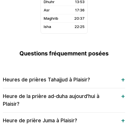
13:53
17:36
20:37
22:25
Questions fréquemment posées
Heures de prières Tahajjud à Plaisir?
Heure de la prière ad-duha aujourd'hui à
Plaisir?
Heure de prière Juma à Plaisir?