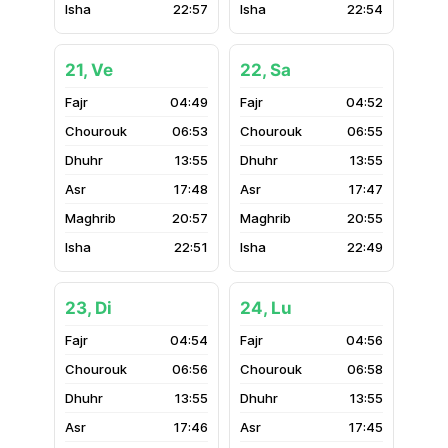
22:57
22:54
21, Ve
22, Sa
04:49
04:52
06:53
06:55
13:55
13:55
17:48
17:47
20:57
20:55
22:51
22:49
23, Di
24, Lu
04:54
04:56
06:56
06:58
13:55
13:55
17:46
17:45