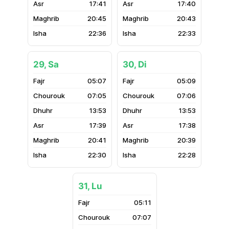
17:41
17:40
20:45
20:43
22:36
22:33
29, Sa
30, Di
05:07
05:09
07:05
07:06
13:53
13:53
17:39
17:38
20:41
20:39
22:30
22:28
31, Lu
05:11
07:07