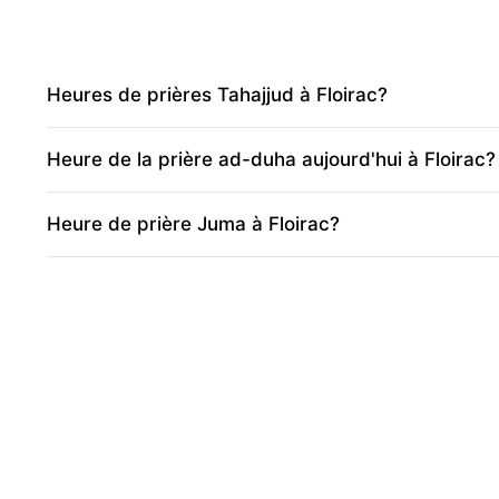
Heures de prières Tahajjud à Floirac?
Heure de la prière ad-duha aujourd'hui à Floirac?
Heure de prière Juma à Floirac?