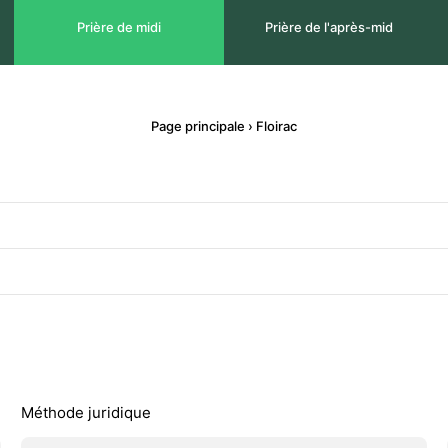
Prière de midi
Prière de l'après-mid
Page principale
›
Floirac
Méthode juridique