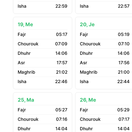
22:59
22:57
19, Me
20, Je
05:17
05:19
07:09
07:10
14:06
14:06
17:57
17:56
21:02
21:00
22:46
22:44
25, Ma
26, Me
05:27
05:29
07:16
07:17
14:04
14:04