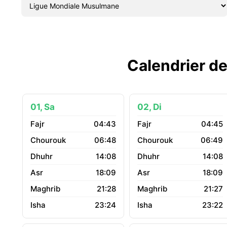
Calendrier de
01, Sa
02, Di
04:43
04:45
06:48
06:49
14:08
14:08
18:09
18:09
21:28
21:27
23:24
23:22