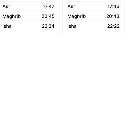
17:47
17:46
20:45
20:43
22:24
22:22