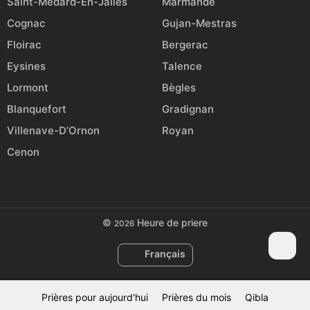
Saint-Médard-En-Jalles
Marmande
Cognac
Gujan-Mestras
Floirac
Bergerac
Eysines
Talence
Lormont
Bègles
Blanquefort
Gradignan
Villenave-D’Ornon
Royan
Cenon
©
Heure de priere
2026
Français
Prières pour aujourd'hui
Prières du mois
Qibla