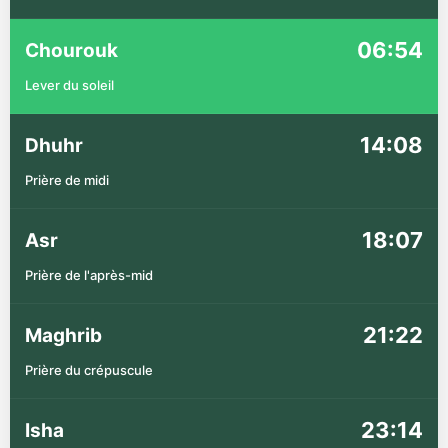
06:54
Chourouk
Lever du soleil
14:08
Dhuhr
Prière de midi
18:07
Asr
Prière de l'après-mid
21:22
Maghrib
Prière du crépuscule
23:14
Isha