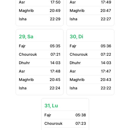
17:50
17:49
20:49
20:47
22:29
22:27
29, Sa
30, Di
05:35
05:36
07:21
07:22
14:03
14:03
17:48
17:47
20:45
20:43
22:24
22:22
31, Lu
05:38
07:23