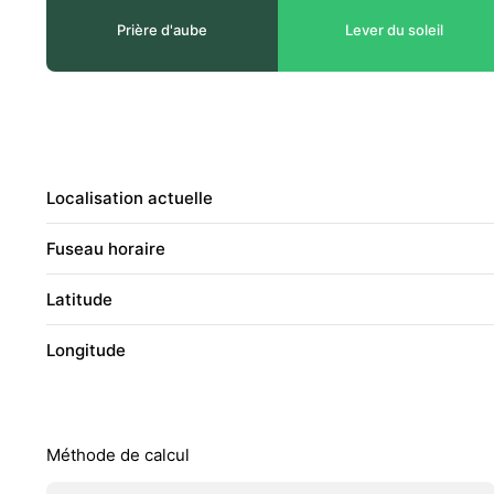
Prière d'aube
Lever du soleil
Localisation actuelle
Fuseau horaire
Latitude
Longitude
Méthode de calcul