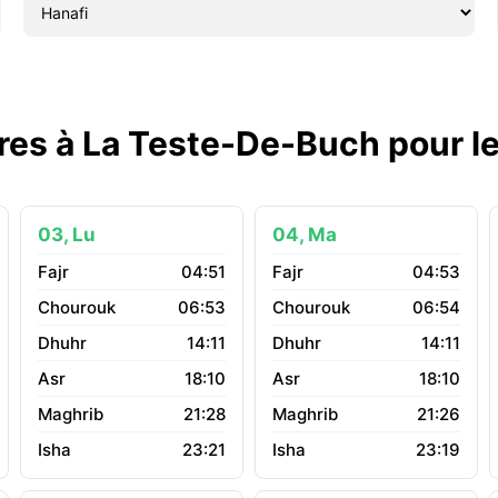
ères à La Teste-De-Buch pour l
03, Lu
04, Ma
04:51
04:53
06:53
06:54
14:11
14:11
18:10
18:10
21:28
21:26
23:21
23:19