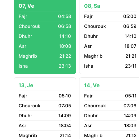
07, Ve
08, Sa
04:58
05:00
06:58
06:59
14:10
14:10
18:08
18:07
21:22
21:21
23:13
23:11
13, Je
14, Ve
05:10
05:11
07:05
07:06
14:09
14:09
18:04
18:03
21:14
21:12