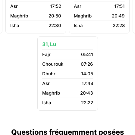
17:52
17:51
20:50
20:49
22:30
22:28
31, Lu
05:41
07:26
14:05
17:48
20:43
22:22
Questions fréquemment posées