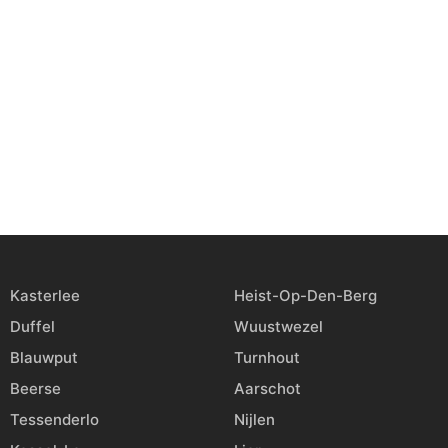
Kasterlee
Heist-Op-Den-Berg
Duffel
Wuustwezel
Blauwput
Turnhout
Beerse
Aarschot
Tessenderlo
Nijlen