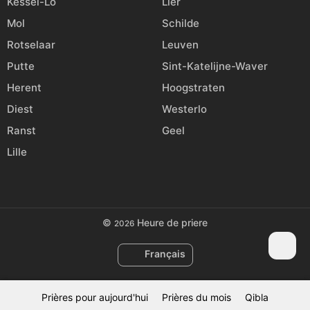
Kessel-Lo
Lier
Mol
Schilde
Rotselaar
Leuven
Putte
Sint-Katelijne-Waver
Herent
Hoogstraten
Diest
Westerlo
Ranst
Geel
Lille
©
Heure de priere
2026
Français
Prières pour aujourd'hui
Prières du mois
Qibla