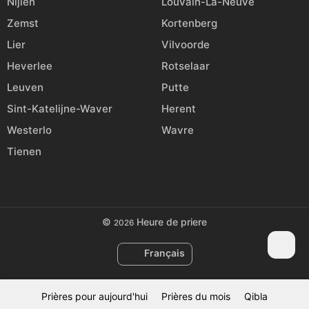
Nijlen
Louvain-La-Neuve
Zemst
Kortenberg
Lier
Vilvoorde
Heverlee
Rotselaar
Leuven
Putte
Sint-Katelijne-Waver
Herent
Westerlo
Wavre
Tienen
©
Heure de priere
2026
Français
Prières pour aujourd'hui
Prières du mois
Qibla