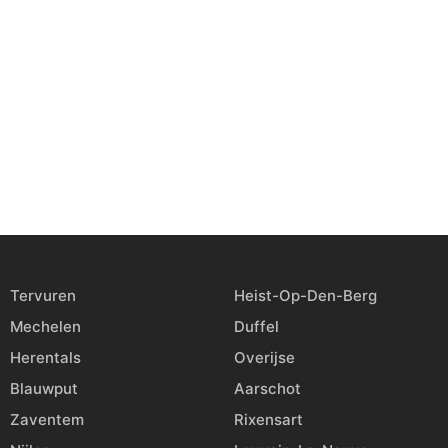
Tervuren
Heist-Op-Den-Berg
Mechelen
Duffel
Herentals
Overijse
Blauwput
Aarschot
Zaventem
Rixensart