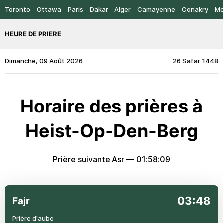
Toronto
Ottawa
Paris
Dakar
Alger
Camayenne
Conakry
Mo
HEURE DE PRIERE
Dimanche, 09 Août 2026
26 Safar 1448
Horaire des prières à
Heist-Op-Den-Berg
Prière suivante Asr —
01:58:09
03:48
Fajr
Prière d'aube