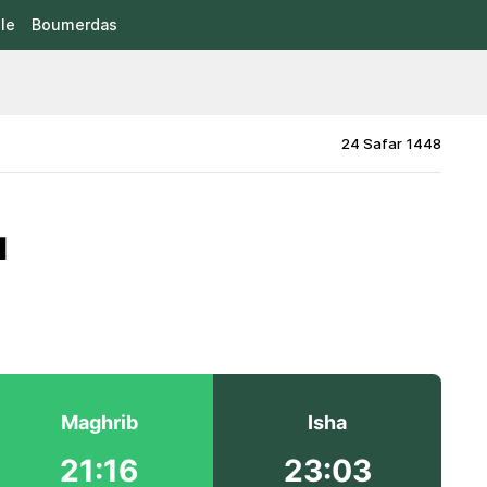
le
Boumerdas
24 Safar 1448
u
Maghrib
Isha
21:16
23:03