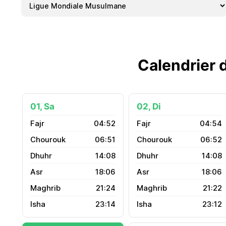
Calendrier 
01, Sa
02, Di
04:52
04:54
06:51
06:52
14:08
14:08
18:06
18:06
21:24
21:22
23:14
23:12