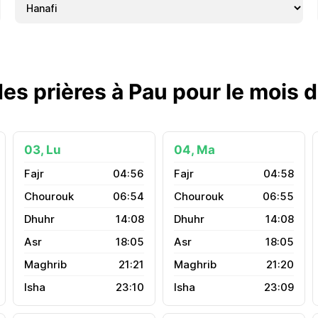
des prières à Pau pour le mois 
03, Lu
04, Ma
04:56
04:58
06:54
06:55
14:08
14:08
18:05
18:05
21:21
21:20
23:10
23:09