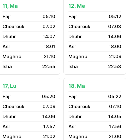
11, Ma
12, Me
05:10
05:12
07:02
07:03
14:07
14:06
18:01
18:00
21:10
21:09
22:55
22:53
17, Lu
18, Ma
05:20
05:22
07:09
07:10
14:06
14:05
17:57
17:56
21:02
21:00