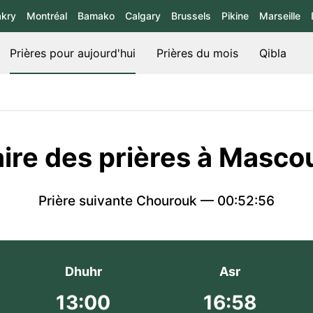
kry
Montréal
Bamako
Calgary
Brussels
Pikine
Marseille
Prières pour aujourd'hui
Prières du mois
Qibla
ire des prières à Masc
Prière suivante Chourouk —
00:52:55
Dhuhr
Asr
13:00
16:58