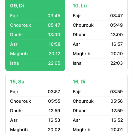
09, Di
10, Lu
03:45
03:47
05:47
05:49
13:00
13:00
16:58
16:57
20:12
20:10
22:05
22:03
15, Sa
16, Di
03:57
03:59
05:55
05:56
12:59
12:59
16:53
16:52
20:02
20:01