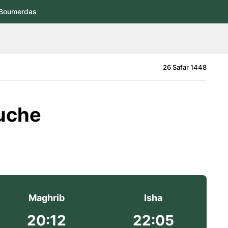
Boumerdas
26 Safar 1448
ouche
Maghrib
Isha
20:12
22:05