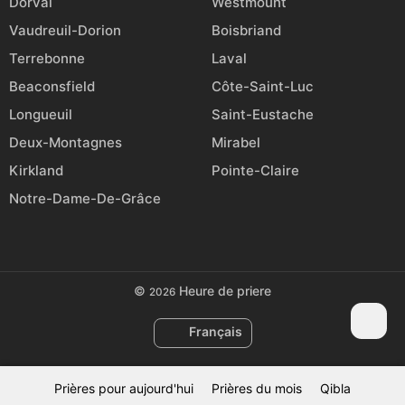
Dorval
Westmount
Vaudreuil-Dorion
Boisbriand
Terrebonne
Laval
Beaconsfield
Côte-Saint-Luc
Longueuil
Saint-Eustache
Deux-Montagnes
Mirabel
Kirkland
Pointe-Claire
Notre-Dame-De-Grâce
©
Heure de priere
2026
Français
Prières pour aujourd'hui
Prières du mois
Qibla