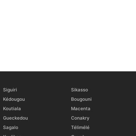
Siguiri
Sikasso
Kédougou
Bougouni
Koutiala
Macenta
Gueckedou
Conakry
Sagalo
Télimélé