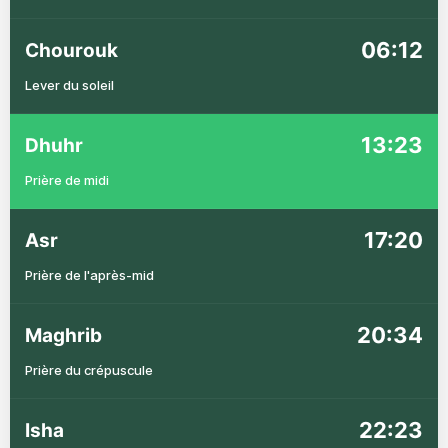
06:12
Chourouk
Lever du soleil
13:23
Dhuhr
Prière de midi
17:20
Asr
Prière de l'après-mid
20:34
Maghrib
Prière du crépuscule
22:23
Isha