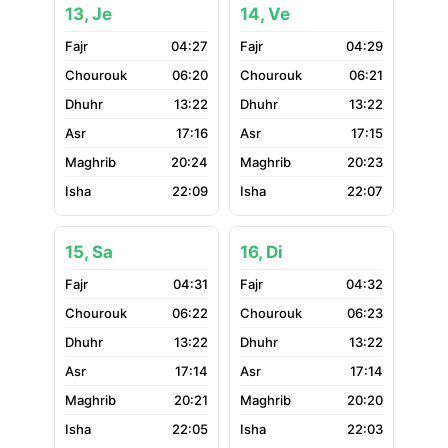
13, Je
14, Ve
04:27
04:29
06:20
06:21
13:22
13:22
17:16
17:15
20:24
20:23
22:09
22:07
15, Sa
16, Di
04:31
04:32
06:22
06:23
13:22
13:22
17:14
17:14
20:21
20:20
22:05
22:03