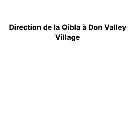
Direction de la Qibla à Don Valley
Village