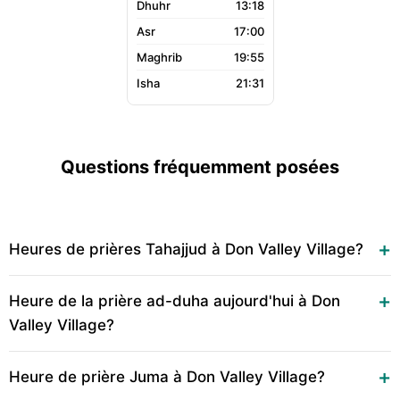
13:18
17:00
19:55
21:31
Questions fréquemment posées
Heures de prières Tahajjud à Don Valley Village?
Heure de la prière ad-duha aujourd'hui à Don
Valley Village?
Heure de prière Juma à Don Valley Village?