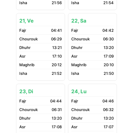
21:56
21:54
21, Ve
22, Sa
04:41
04:42
06:29
06:30
13:21
13:20
17:10
17:09
20:12
20:10
21:52
21:50
23, Di
24, Lu
04:44
04:46
06:31
06:32
13:20
13:20
17:08
17:07