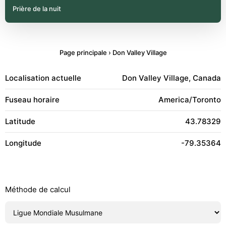
Prière de la nuit
Page principale
›
Don Valley Village
Localisation actuelle
Don Valley Village, Canada
Fuseau horaire
America/Toronto
Latitude
43.78329
Longitude
-79.35364
Méthode de calcul