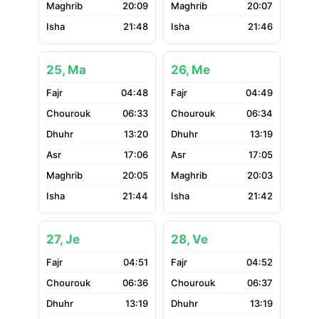
20:09
20:07
21:48
21:46
25, Ma
26, Me
04:48
04:49
06:33
06:34
13:20
13:19
17:06
17:05
20:05
20:03
21:44
21:42
27, Je
28, Ve
04:51
04:52
06:36
06:37
13:19
13:19