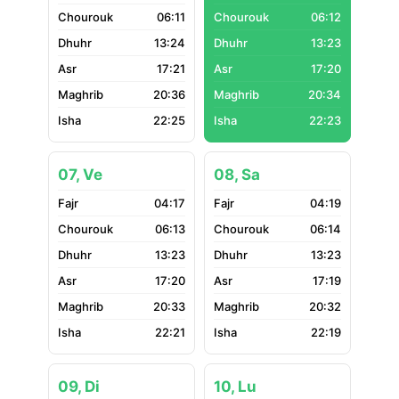
06:11
06:12
13:24
13:23
17:21
17:20
20:36
20:34
22:25
22:23
07, Ve
08, Sa
04:17
04:19
06:13
06:14
13:23
13:23
17:20
17:19
20:33
20:32
22:21
22:19
09, Di
10, Lu