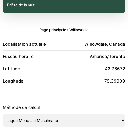
Prière de la nuit
Page principale
›
Willowdale
Localisation actuelle
Willowdale, Canada
Fuseau horaire
America/Toronto
Latitude
43.76672
Longitude
-79.39909
Méthode de calcul