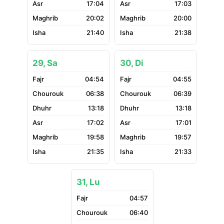
17:04
17:03
20:02
20:00
21:40
21:38
29, Sa
30, Di
04:54
04:55
06:38
06:39
13:18
13:18
17:02
17:01
19:58
19:57
21:35
21:33
31, Lu
04:57
06:40