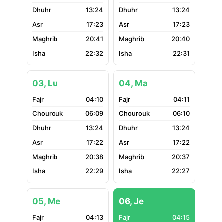
13:24
13:24
17:23
17:23
20:41
20:40
22:32
22:31
03, Lu
04, Ma
04:10
04:11
06:09
06:10
13:24
13:24
17:22
17:22
20:38
20:37
22:29
22:27
05, Me
06, Je
04:13
04:15