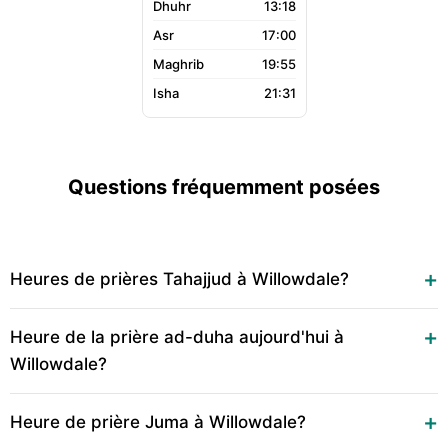
13:18
17:00
19:55
21:31
Questions fréquemment posées
Heures de prières Tahajjud à Willowdale?
Heure de la prière ad-duha aujourd'hui à
Willowdale?
Heure de prière Juma à Willowdale?