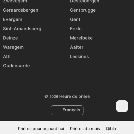
Zwevegem
Destelbergen
Geraardsbergen
Gentbrugge
Evergem
Gent
Sint-Amandsberg
Eeklo
Deinze
Merelbeke
Waregem
Aalter
Ath
Lessines
Oudenaarde
©
Heure de priere
2026
Français
Prières pour aujourd'hui
Prières du mois
Qibla