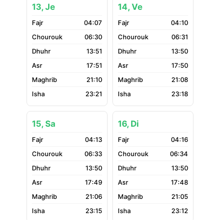
13, Je
14, Ve
04:07
04:10
06:30
06:31
13:51
13:50
17:51
17:50
21:10
21:08
23:21
23:18
15, Sa
16, Di
04:13
04:16
06:33
06:34
13:50
13:50
17:49
17:48
21:06
21:05
23:15
23:12