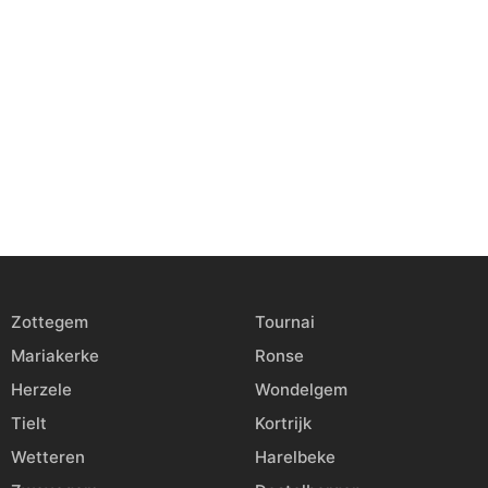
Zottegem
Tournai
Mariakerke
Ronse
Herzele
Wondelgem
Tielt
Kortrijk
Wetteren
Harelbeke