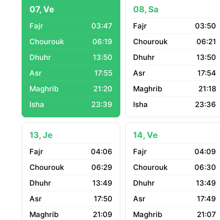
07, Ve
08, Sa
03:47
03:50
06:19
06:21
13:50
13:50
17:55
17:54
21:20
21:18
23:39
23:36
13, Je
14, Ve
04:06
04:09
06:29
06:30
13:49
13:49
17:50
17:49
21:09
21:07