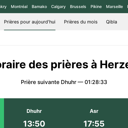
kry
Montréal
Bamako
Calgary
Brussels
Pikine
Marseille
Prières pour aujourd'hui
Prières du mois
Qibla
raire des prières à Herz
Prière suivante Dhuhr —
01:28:33
Dhuhr
Asr
13:50
17:55