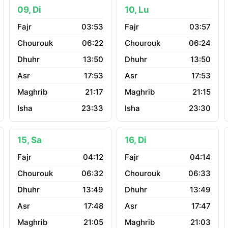
09, Di
10, Lu
03:53
03:57
06:22
06:24
13:50
13:50
17:53
17:53
21:17
21:15
23:33
23:30
15, Sa
16, Di
04:12
04:14
06:32
06:33
13:49
13:49
17:48
17:47
21:05
21:03