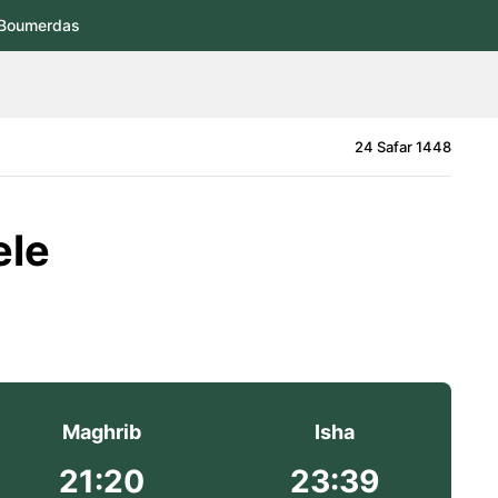
Boumerdas
24 Safar 1448
ele
Maghrib
Isha
21:20
23:39