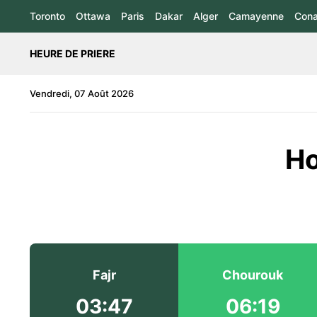
Toronto
Ottawa
Paris
Dakar
Alger
Camayenne
Cona
HEURE DE PRIERE
Vendredi, 07 Août 2026
Ho
Fajr
Chourouk
03:47
06:19