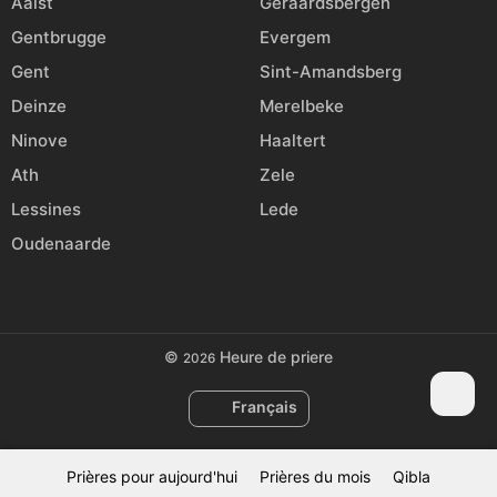
Aalst
Geraardsbergen
Gentbrugge
Evergem
Gent
Sint-Amandsberg
Deinze
Merelbeke
Ninove
Haaltert
Ath
Zele
Lessines
Lede
Oudenaarde
©
Heure de priere
2026
Français
Prières pour aujourd'hui
Prières du mois
Qibla