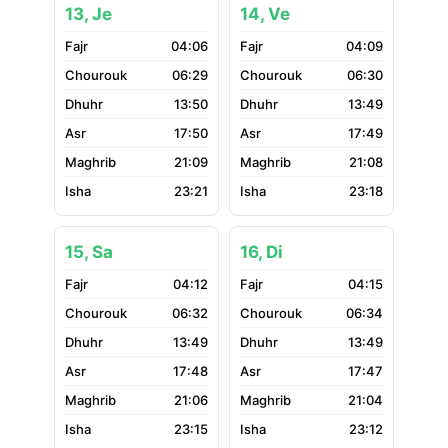
13, Je
14, Ve
04:06
04:09
06:29
06:30
13:50
13:49
17:50
17:49
21:09
21:08
23:21
23:18
15, Sa
16, Di
04:12
04:15
06:32
06:34
13:49
13:49
17:48
17:47
21:06
21:04
23:15
23:12