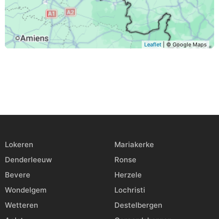
Leaflet
| © Google Maps
Lokeren
Mariakerke
Denderleeuw
Ronse
Bevere
Herzele
Wondelgem
Lochristi
Wetteren
Destelbergen