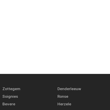
Zottegem
Denderleeuw
Soignies
Ronse
Bevere
Herzele