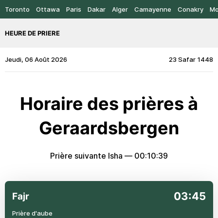
Toronto
Ottawa
Paris
Dakar
Alger
Camayenne
Conakry
Mo
HEURE DE PRIERE
Jeudi, 06 Août 2026
23 Safar 1448
Horaire des prières à
Geraardsbergen
Prière suivante Isha —
00:10:39
03:45
Fajr
Prière d'aube