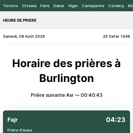
Toronto
Ottawa
Paris
Dakar
Alger
Camayenne
Conakry
Mo
HEURE DE PRIERE
Samedi, 08 Août 2026
25 Safar 1448
Horaire des prières à
Burlington
Prière suivante Asr —
00:40:43
04:23
Fajr
Prière d'aube