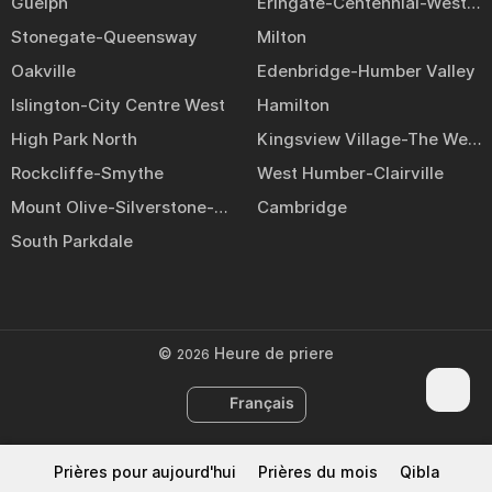
Guelph
Eringate-Centennial-West Deane
Stonegate-Queensway
Milton
Oakville
Edenbridge-Humber Valley
Islington-City Centre West
Hamilton
High Park North
Kingsview Village-The Westway
Rockcliffe-Smythe
West Humber-Clairville
Mount Olive-Silverstone-Jamestown
Cambridge
South Parkdale
©
Heure de priere
2026
Français
Prières pour aujourd'hui
Prières du mois
Qibla