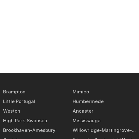
Brampton
Mimico
Little Portugal
Humbermede
Weston
Ancaster
High Park-Swansea
Mississauga
Brookhaven-Amesbury
Willowridge-Martingrove-Richview