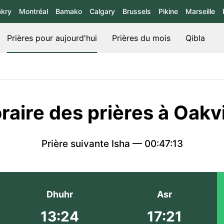
kry
Montréal
Bamako
Calgary
Brussels
Pikine
Marseille
Prières pour aujourd'hui
Prières du mois
Qibla
raire des prières à Oakvi
Prière suivante Isha —
00:47:13
Dhuhr
Asr
13:24
17:21