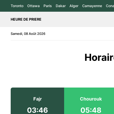
Toronto
Ottawa
Paris
Dakar
Alger
Camayenne
Cona
HEURE DE PRIERE
Samedi, 08 Août 2026
Horair
Fajr
Chourouk
03:46
05:48