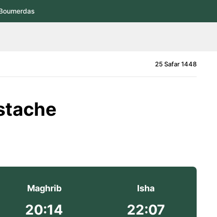
Boumerdas
25 Safar 1448
ustache
Maghrib
Isha
20:14
22:07