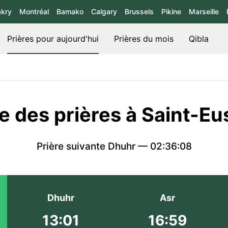
kry
Montréal
Bamako
Calgary
Brussels
Pikine
Marseille
Prières pour aujourd'hui
Prières du mois
Qibla
e des prières à Saint-E
Prière suivante Dhuhr —
02:36:08
Dhuhr
Asr
13:01
16:59