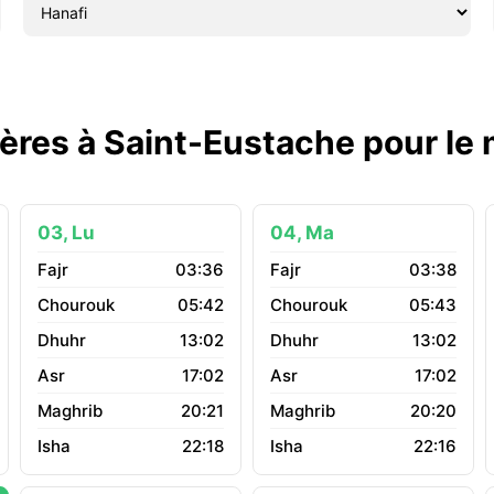
ières à Saint-Eustache pour le
03, Lu
04, Ma
03:36
03:38
05:42
05:43
13:02
13:02
17:02
17:02
20:21
20:20
22:18
22:16