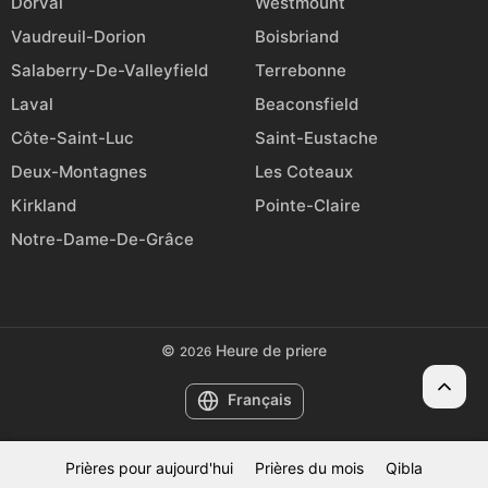
Dorval
Westmount
Vaudreuil-Dorion
Boisbriand
Salaberry-De-Valleyfield
Terrebonne
Laval
Beaconsfield
Côte-Saint-Luc
Saint-Eustache
Deux-Montagnes
Les Coteaux
Kirkland
Pointe-Claire
Notre-Dame-De-Grâce
©
Heure de priere
2026
Français
Prières pour aujourd'hui
Prières du mois
Qibla