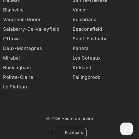
Nepean
Sainte-Thérèse
Blainville
Vanier
Vaudreuil-Dorion
Boisbriand
Salaberry-De-Valleyfield
Beaconsfield
Ottawa
Saint-Eustache
Deux-Montagnes
Kanata
Mirabel
Les Coteaux
Buckingham
Kirkland
Pointe-Claire
Fallingbrook
Le Plateau
©
Heure de priere
2026
Français