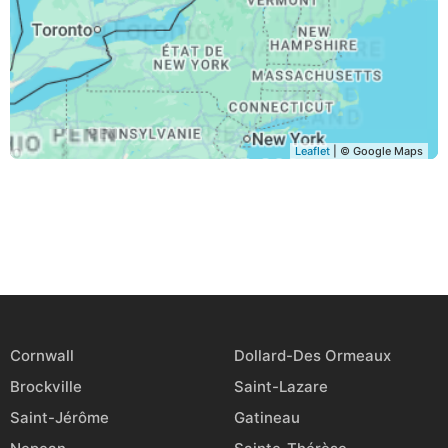
Leaflet
| © Google Maps
Cornwall
Dollard-Des Ormeaux
Brockville
Saint-Lazare
Saint-Jérôme
Gatineau