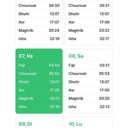
05:50
05:51
13:07
13:07
17:07
17:06
20:24
20:22
22:19
22:17
07, Ve
08, Sa
03:49
03:51
05:52
05:53
13:07
13:07
17:06
17:05
20:21
20:20
22:15
22:13
09, Di
10, Lu