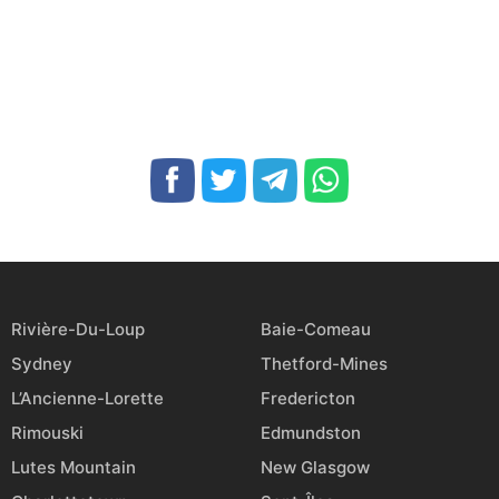
Rivière-Du-Loup
Baie-Comeau
Sydney
Thetford-Mines
L’Ancienne-Lorette
Fredericton
Rimouski
Edmundston
Lutes Mountain
New Glasgow