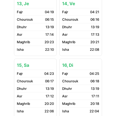
13, Je
14, Ve
04:19
04:21
06:15
06:16
13:19
13:19
17:14
17:13
20:23
20:21
22:10
22:08
15, Sa
16, Di
04:23
04:25
06:17
06:18
13:19
13:19
17:12
17:11
20:20
20:18
22:06
22:04