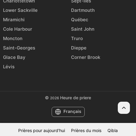
Charlottetown
Sept-Îles
Lower Sackville
Dartmouth
Miramichi
Québec
Cole Harbour
Saint John
Moncton
Truro
Saint-Georges
Dieppe
Glace Bay
Corner Brook
Lévis
©
Heure de priere
2026
Français
Prières pour aujourd'hui
Prières du mois
Qibla