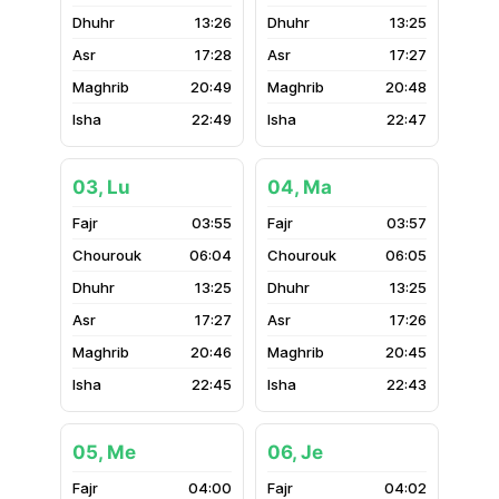
13:26
13:25
17:28
17:27
20:49
20:48
22:49
22:47
03, Lu
04, Ma
03:55
03:57
06:04
06:05
13:25
13:25
17:27
17:26
20:46
20:45
22:45
22:43
05, Me
06, Je
04:00
04:02