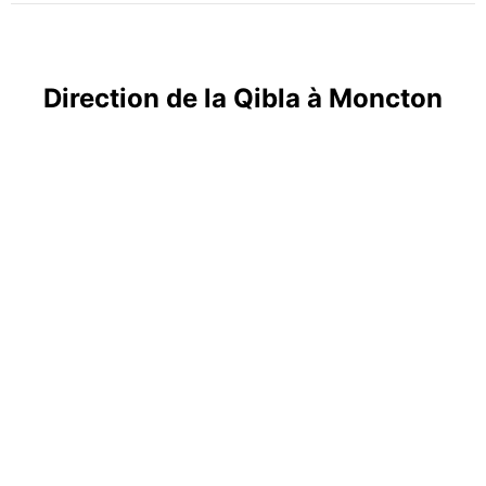
Direction de la Qibla à Moncton