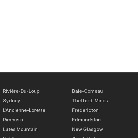
Rivière-Du-Loup
Baie-Comeau
Sydney
Thetford-Mines
L’Ancienne-Lorette
Fredericton
Rimouski
Edmundston
Lutes Mountain
New Glasgow