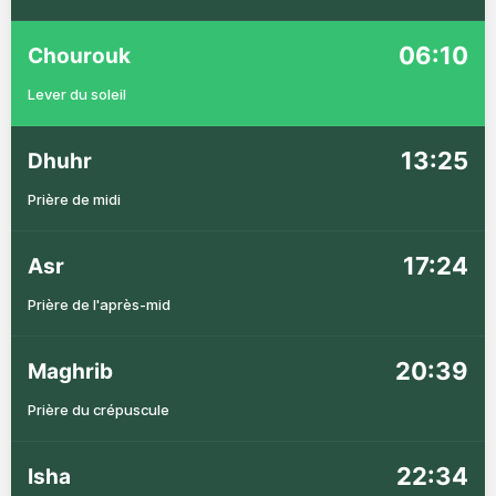
06:10
Chourouk
Lever du soleil
13:25
Dhuhr
Prière de midi
17:24
Asr
Prière de l'après-mid
20:39
Maghrib
Prière du crépuscule
22:34
Isha