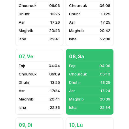
06:06
06:08
13:25
13:25
17:26
17:25
20:43
20:42
22:41
22:38
07, Ve
08, Sa
04:04
04:06
06:09
06:10
13:25
13:25
17:24
17:24
20:41
20:39
22:36
22:34
09, Di
10, Lu