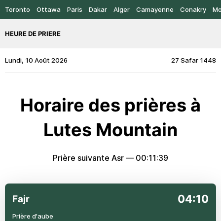
Toronto
Ottawa
Paris
Dakar
Alger
Camayenne
Conakry
Mo
HEURE DE PRIERE
Lundi, 10 Août 2026
27 Safar 1448
Horaire des prières à
Lutes Mountain
Prière suivante Asr —
00:11:39
04:10
Fajr
Prière d'aube