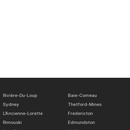
Rivière-Du-Loup
Baie-Comeau
Sydney
Thetford-Mines
L’Ancienne-Lorette
Fredericton
Rimouski
Edmundston