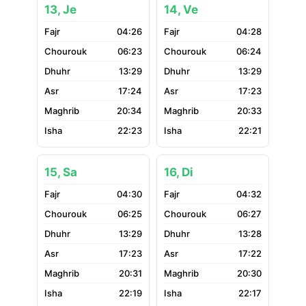
13, Je
14, Ve
04:26
04:28
06:23
06:24
13:29
13:29
17:24
17:23
20:34
20:33
22:23
22:21
15, Sa
16, Di
04:30
04:32
06:25
06:27
13:29
13:28
17:23
17:22
20:31
20:30
22:19
22:17