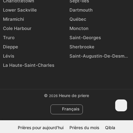
Charlottetown
Sept-Îles
Lower Sackville
Dartmouth
Miramichi
Québec
Cole Harbour
Moncton
Truro
Saint-Georges
Dieppe
Sherbrooke
Lévis
Saint-Augustin-De-Desmaures
La Haute-Saint-Charles
©
Heure de priere
2026
Français
Prières pour aujourd'hui
Prières du mois
Qibla