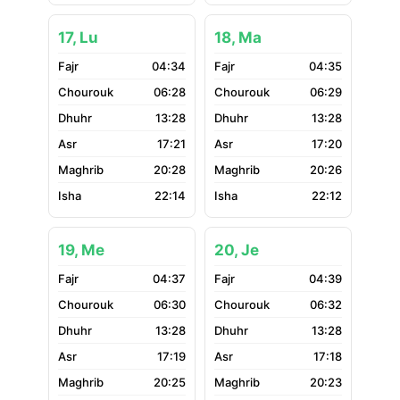
17, Lu
18, Ma
04:34
04:35
06:28
06:29
13:28
13:28
17:21
17:20
20:28
20:26
22:14
22:12
19, Me
20, Je
04:37
04:39
06:30
06:32
13:28
13:28
17:19
17:18
20:25
20:23